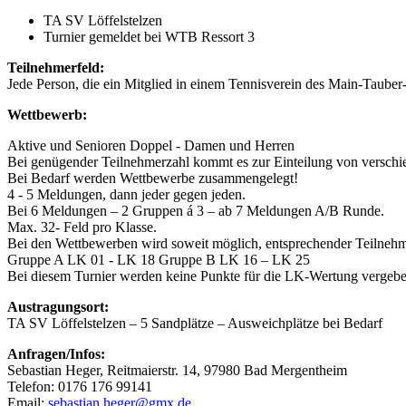
TA SV Löffelstelzen
Turnier gemeldet bei WTB Ressort 3
Teilnehmerfeld:
Jede Person, die ein Mitglied in einem Tennisverein des Main-Tauber-K
Wettbewerb:
Aktive und Senioren Doppel - Damen und Herren
Bei genügender Teilnehmerzahl kommt es zur Einteilung von verschied
Bei Bedarf werden Wettbewerbe zusammengelegt!
4 - 5 Meldungen, dann jeder gegen jeden.
Bei 6 Meldungen – 2 Gruppen á 3 – ab 7 Meldungen A/B Runde.
Max. 32- Feld pro Klasse.
Bei den Wettbewerben wird soweit möglich, entsprechender Teilnehme
Gruppe A LK 01 - LK 18 Gruppe B LK 16 – LK 25
Bei diesem Turnier werden keine Punkte für die LK-Wertung vergeb
Austragungsort:
TA SV Löffelstelzen – 5 Sandplätze – Ausweichplätze bei Bedarf
Anfragen/Infos:
Sebastian Heger, Reitmaierstr. 14, 97980 Bad Mergentheim
Telefon: 0176 176 99141
Email:
sebastian.heger@gmx.de